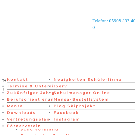
Telefon: 05908 / 93 40
0
Kontakt
Neuigkeiten Schülerfirma
Lehrer
Home
Neuigkeiten
Menschen
Termine & Unterrichtszeiten
IServ
Schüler
Unsere Schule
Links
Zukünftiger Jahrgang 5
Schulmanager Online
Schulvorstand
Home
Berufsorientierung
Mensa-Bestellsystem
Erweitertes Schulteam
Neuigkeiten
Mensa
Blog Skiprojekt
Verwaltung
Menschen
Downloads
Facebook
Beratung
Lehrer
Vertretungsplan
Instagram
Schüler
Förderverein
Schulvorstand