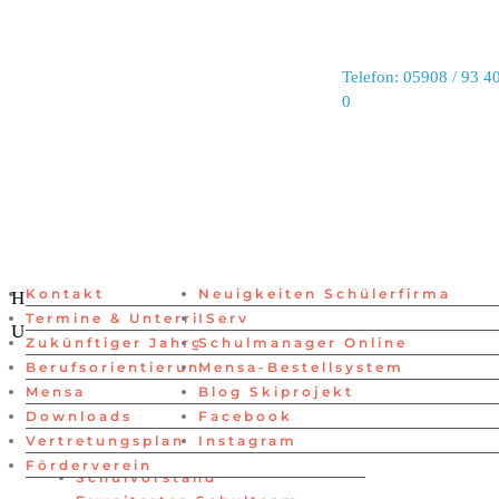
Telefon: 05908 / 93 40
0
Kontakt
Neuigkeiten Schülerfirma
Lehrer
Home
Neuigkeiten
Menschen
Termine & Unterrichtszeiten
IServ
Schüler
Unsere Schule
Links
Zukünftiger Jahrgang 5
Schulmanager Online
Schulvorstand
Home
Berufsorientierung
Mensa-Bestellsystem
Erweitertes Schulteam
Neuigkeiten
Mensa
Blog Skiprojekt
Verwaltung
Menschen
Downloads
Facebook
Beratung
Lehrer
Vertretungsplan
Instagram
Schüler
Förderverein
Schulvorstand