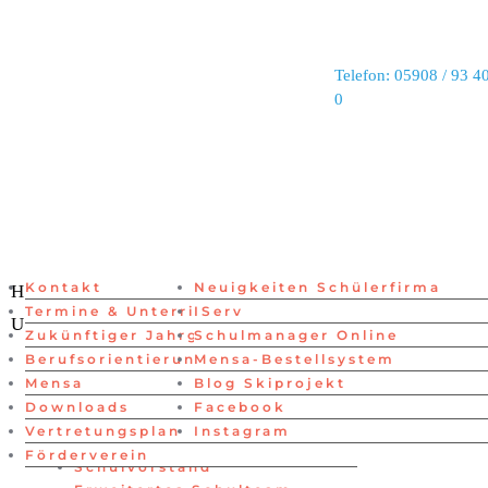
Telefon: 05908 / 93 40
0
Kontakt
Neuigkeiten Schülerfirma
Lehrer
Home
Neuigkeiten
Menschen
Termine & Unterrichtszeiten
IServ
Schüler
Unsere Schule
Links
Zukünftiger Jahrgang 5
Schulmanager Online
Schulvorstand
Home
Berufsorientierung
Mensa-Bestellsystem
Erweitertes Schulteam
Neuigkeiten
Mensa
Blog Skiprojekt
Verwaltung
Menschen
Downloads
Facebook
Beratung
Lehrer
Vertretungsplan
Instagram
Schüler
Förderverein
Schulvorstand