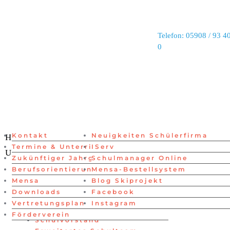
Telefon: 05908 / 93 40
0
Kontakt
Neuigkeiten Schülerfirma
Lehrer
Home
Neuigkeiten
Menschen
Termine & Unterrichtszeiten
IServ
Schüler
Unsere Schule
Links
Zukünftiger Jahrgang 5
Schulmanager Online
Schulvorstand
Home
Berufsorientierung
Mensa-Bestellsystem
Erweitertes Schulteam
Neuigkeiten
Mensa
Blog Skiprojekt
Verwaltung
Menschen
Downloads
Facebook
Beratung
Lehrer
Vertretungsplan
Instagram
Schüler
Förderverein
Schulvorstand