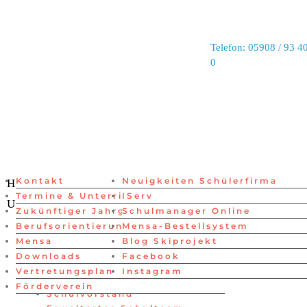
Telefon: 05908 / 93 40
0
Kontakt
Neuigkeiten Schülerfirma
Lehrer
Home
Neuigkeiten
Menschen
Termine & Unterrichtszeiten
IServ
Schüler
Unsere Schule
Links
Zukünftiger Jahrgang 5
Schulmanager Online
Schulvorstand
Home
Berufsorientierung
Mensa-Bestellsystem
Erweitertes Schulteam
Neuigkeiten
Mensa
Blog Skiprojekt
Verwaltung
Menschen
Downloads
Facebook
Beratung
Lehrer
Vertretungsplan
Instagram
Schüler
Förderverein
Schulvorstand