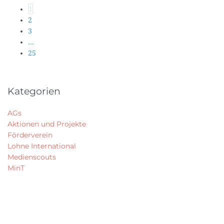
1
2
3
…
25
Kategorien
AGs
Aktionen und Projekte
Förderverein
Lohne International
Medienscouts
MinT
Mobilität
Neuigkeiten
Pressespiegel
Schulsanitätsdienst
Schülerfirma