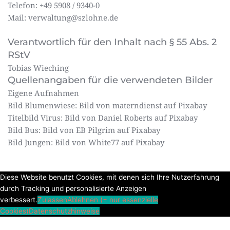
Telefon:
+49 5908 / 9340-0
Mail:
verwaltung@szlohne.de
Verantwortlich für den Inhalt nach § 55 Abs. 2
RStV
Tobias Wieching
Quellenangaben für die verwendeten Bilder
Eigene Aufnahmen
Bild Blumenwiese: Bild von
materndienst
auf
Pixabay
Titelbild Virus: Bild von
Daniel Roberts
auf
Pixabay
Bild Bus: Bild von
EB Pilgrim
auf
Pixabay
Bild Jungen: Bild von White77 auf Pixabay
Diese Website benutzt Cookies, mit denen sich Ihre Nutzerfahrung
durch Tracking und personalisierte Anzeigen
verbessert.
Zulassen
Ablehnen (= nur essenzielle
Cookies)
Datenschutzhinweise